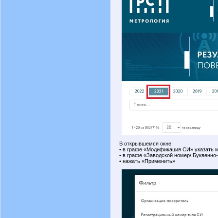
В открывшемся окне:
• в графе «Модификация СИ» указать 
• в графе «Заводской номер/ Буквенно
• нажать «Применить»