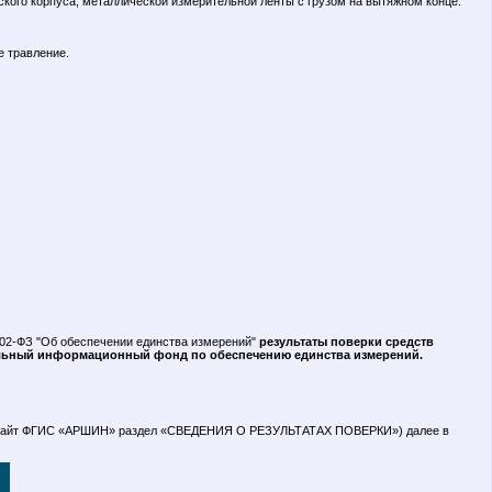
кого корпуса, металлической измерительной ленты с грузом на вытяжном конце.
е травление.
 102-ФЗ "Об обеспечении единства измерений"
результаты поверки средств
альный информационный фонд по обеспечению единства измерений.
сайт ФГИС «АРШИН» раздел «СВЕДЕНИЯ О РЕЗУЛЬТАТАХ ПОВЕРКИ») далее в