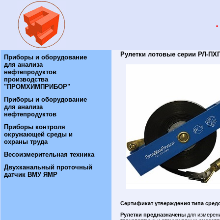
Рулетки лотовые серии РЛ-ПХ
Приборы и оборудование
для анализа
нефтепродуктов
производства
"ПРОМХИМПРИБОР"
Приборы и оборудование
для анализа
нефтепродуктов
Приборы контроля
окружающей среды и
охраны труда
Весоизмерительная техника
Двухканальный проточный
датчик ВМУ ЯМР
Cертификат утверждения типа сред
Рулетки предназначены
для измерени