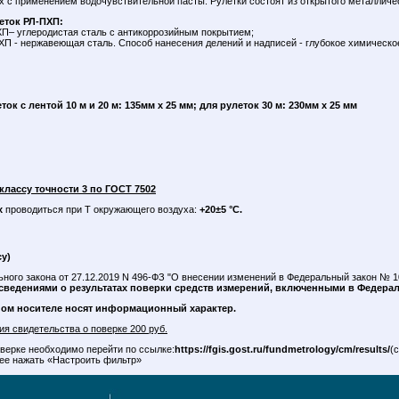
 с применением водочувствительной пасты. Рулетки состоят из открытого металличес
еток РЛ-ПХП:
ХП– углеродистая сталь с антикоррозийным покрытием;
П - нержавеющая сталь. Способ нанесения делений и надписей - глубокое химическо
к с лентой 10 м и 20 м: 135мм х 25 мм; для рулеток 30 м: 230мм х 25 мм
лассу точности 3 по ГОСТ 7502
х
проводиться при Т окружающего воздуха:
+20±5 °С.
су)
ьного закона от 27.12.2019 N 496-ФЗ "О внесении изменений в Федеральный закон №
сведениями о результатах поверки средств измерений, включенными в Федер
ном носителе носят информационный характер.
я свидетельства о поверке 200 руб.
верке необходимо перейти по ссылке:
https://fgis.gost.ru/fundmetrology/cm/results/
(
лее нажать «Настроить фильтр»