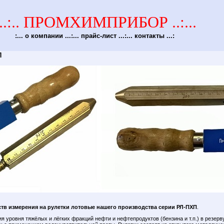
...:.. ПРОМХИМПРИБОР ..:...
:...
о компании
...:...
прайс-лист
...:...
контакты
...:
П
ств измерения на рулетки лотовые нашего производства серии РЛ-ПХП
.
я уровня тяжёлых и лёгких фракций нефти и нефтепродуктов (бензина и т.п.) в резер