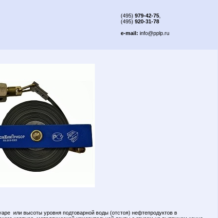
(495)
979-42-75
,
(495)
920-31-78
e-mail:
info@pplp.ru
вуаре или высоты уровня подтоварной воды (отстоя) нефтепродуктов в