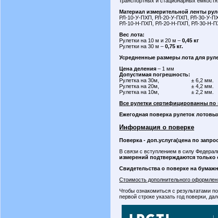
транспортных и стационарных емкостях
Материал измерительной ленты рул
РЛ-10-У-ПХП, РЛ-20-У-ПХП, РЛ-30-У-П
РЛ-10-Н-ПХП, РЛ-20-Н-ПХП, РЛ-30-Н-ПХ
Вес лота:
Рулетки на 10 м и 20 м –
0,45 кг
Рулетки на 30 м –
0,75 кг.
Усредненные размеры лота для рулето
Цена деления
– 1 мм
Допустимая погрешность:
Рулетка на 30м, ± 6,2 мм.
Рулетка на 20м, ± 4,2 мм.
Рулетка на 10м, ± 2,2 мм.
Все рулетки сертифицированны по к
Ежегодная поверка рулеток лотовы
Информация о поверке
Поверка - доп.услуга(цена по запро
В связи с вступлением в силу Федерал
измерений подтверждаются только 
Свидетельства о поверке на бумаж
Стоимость дополнительного оформлени
Чтобы ознакомиться с результатами по
первой строке указать год поверки, да